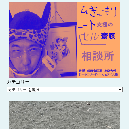
内
容
を
ス
キ
ッ
プ
カテゴリー