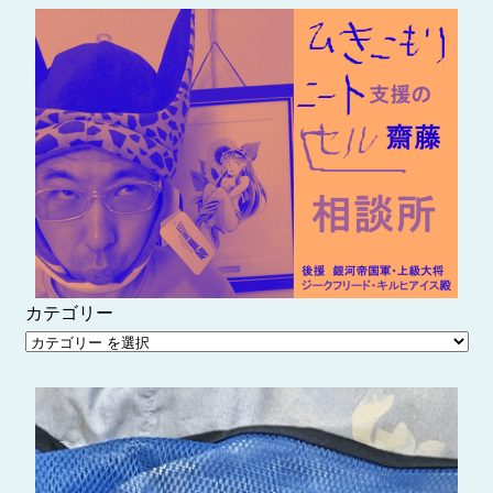
内
容
を
ス
キ
ッ
プ
カテゴリー