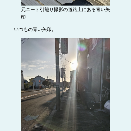
元ニート引籠り撮影の道路上にある青い矢
印
いつもの青い矢印。