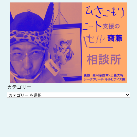
内
容
を
ス
キ
ッ
プ
カテゴリー