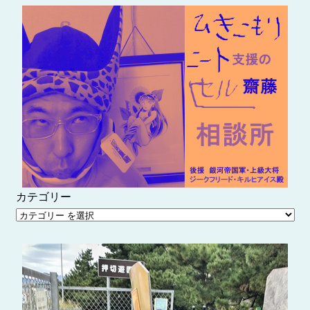
内
容
を
ス
キ
ッ
プ
カテゴリー