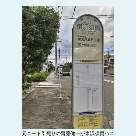
元ニート引籠りの齋藤健一が東浜須賀バス