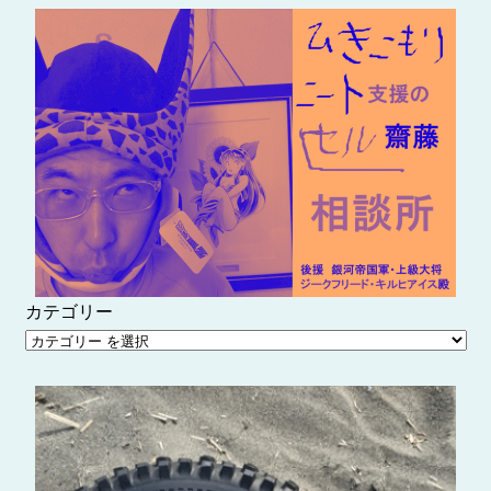
内
容
を
ス
キ
ッ
プ
カテゴリー