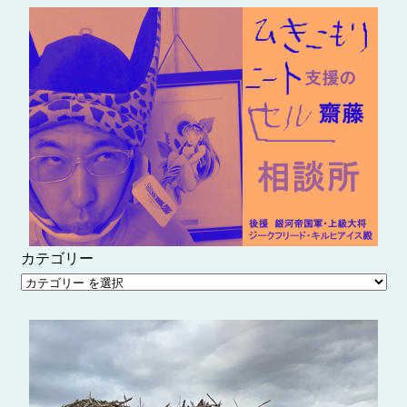
内
容
を
ス
キ
ッ
プ
カテゴリー