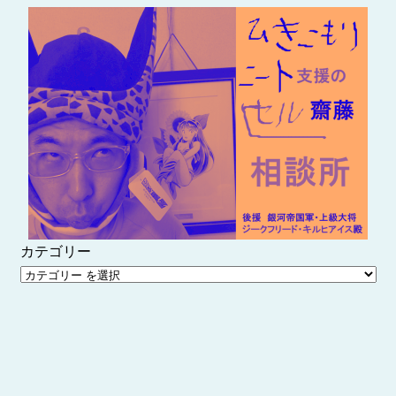
内
容
を
ス
キ
ッ
プ
カテゴリー