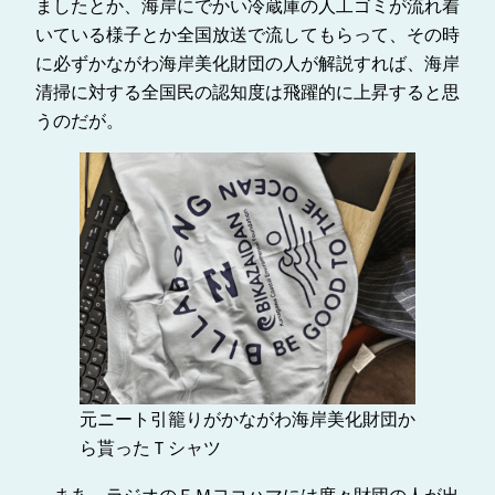
ましたとか、海岸にでかい冷蔵庫の人工ゴミが流れ着
いている様子とか全国放送で流してもらって、その時
に必ずかながわ海岸美化財団の人が解説すれば、海岸
清掃に対する全国民の認知度は飛躍的に上昇すると思
うのだが。
元ニート引籠りがかながわ海岸美化財団か
ら貰ったＴシャツ
まあ、ラジオのＦＭヨコハマには度々財団の人が出