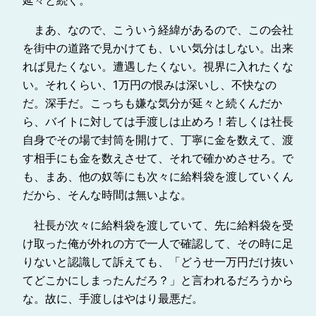
延々と続く。
まあ、なので、こういう経緯があるので、この会社
を街中の道路で見かけても、いい気分はしない。出来
れば見たくない。遭遇したくない。視界に入れたくな
い。それくらい、1万円の恨みは深いし、不快なの
だ。深手だ。こっちも嫌な気分が延々と続くんだか
ら、バイトに対しては手渡しは止めろ！若しくは社長
自身でその場で封筒を開けて、丁寧に金を数えて、渡
す相手にも金を数えさせて、それで確かめさせろ。で
も、まあ、他の奴等にも次々に給料袋を渡していくん
だから、そんな時間は無いよな。
社長が次々に給料袋を渡していて、先に給料袋を受
け取った俺が外れの方で一人で確認して、その時に足
りないと認識して訴えても、「どうせ一万円だけ抜い
てどこかにしまったんだろ？」と言われるだろうから
な。故に、手渡しはやはり最悪だ。