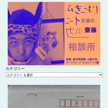
内
容
を
ス
キ
ッ
プ
カテゴリー