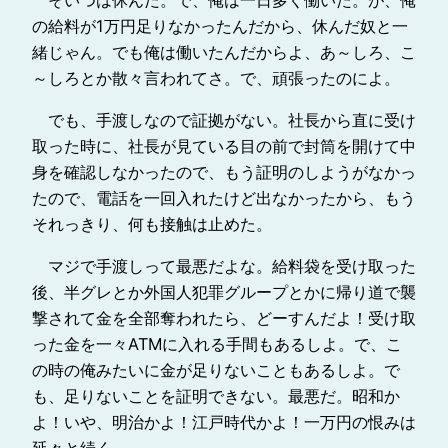
の給料が1万円足りなかったんだから、休んだ奴と一
緒じゃん。でも俺は働いたんだからよ、あ～しろ、こ
～しろとか散々言われてさ。で、頑張ったのによ。
でも、手渡しなので証拠がない。社長から直に受け
取った時に、社長が見ている目の前で封筒を開けて中
身を確認しなかったので、もう証明のしようがなかっ
たので、電話を一回入れたけど出なかったから、もう
それっきり、何も接触は止めた。
マジで手渡しって最悪だよな。給料袋を受け取った
後、半グレとか外国人犯罪グループとかに帰り道で襲
撃されて金を全部奪われたら、どーすんだよ！受け取
った金を一々ATMに入れる手間もあるしよ。で、こ
の時の俺みたいに金が足りないこともあるしよ。で
も、足りないことを証明できない。最悪だ。昭和か
よ！いや、明治かよ！江戸時代かよ！一万円の恨みは