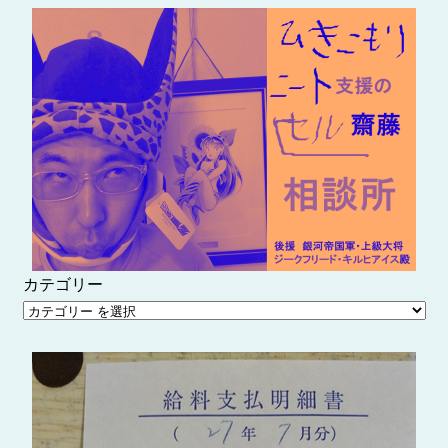
内
容
を
ス
キ
ッ
プ
カテゴリー