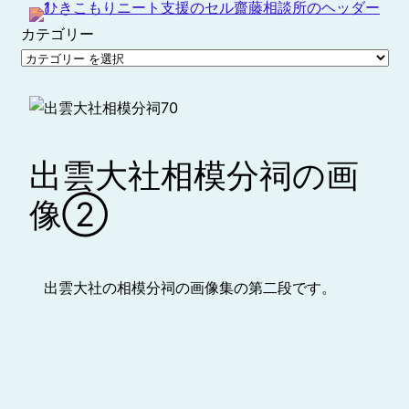
内
カテゴリー
容
を
ス
キ
ッ
プ
出雲大社相模分祠の画
像②
出雲大社の相模分祠の画像集の第二段です。